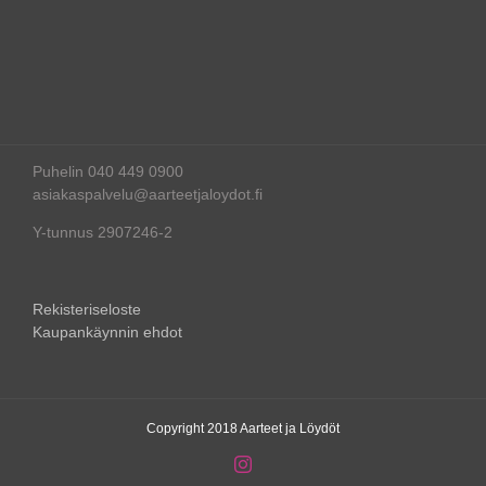
Puhelin 040 449 0900
asiakaspalvelu@aarteetjaloydot.fi
Y-tunnus 2907246-2
Rekisteriseloste
Kaupankäynnin ehdot
Copyright 2018 Aarteet ja Löydöt
Instagram