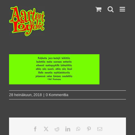
Skip
to
content
28 heinäkuun, 2018
|
0 Kommenttia
Facebook
X
Reddit
LinkedIn
WhatsApp
Pinterest
Sähköposti