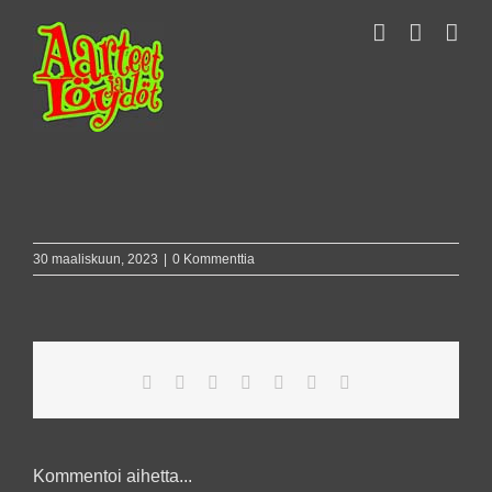
Skip
to
content
30 maaliskuun, 2023
|
0 Kommenttia
Facebook
X
Reddit
LinkedIn
WhatsApp
Pinterest
Sähköposti
Kommentoi aihetta...