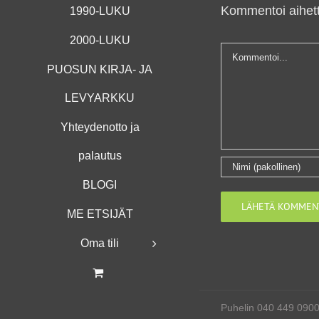
Kommentoi aihett
1990-LUKU
2000-LUKU
Kommentti
PUOSUN KIRJA- JA
LEVYARKKU
Yhteydenotto ja
palautus
BLOGI
ME ETSIJÄT
Oma tili
Puhelin 040 449 090