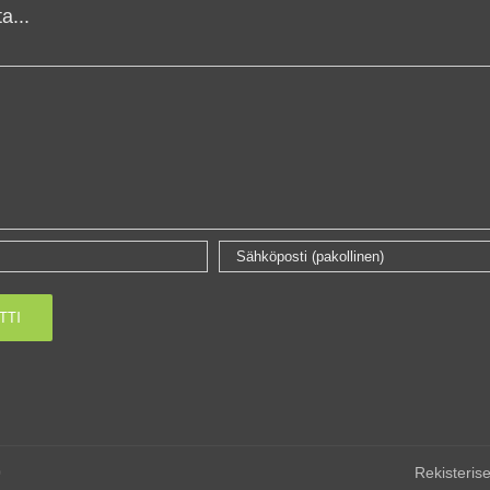
a...
0
Rekisterise