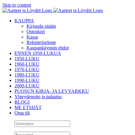
Skip to content
KAUPPA
Kirjaudu sisään
Ostoskori
Kassa
Rekisteriseloste
Kaupankäynnin ehdot
ENNEN 1950-LUKUA
1950-LUKU
1960-LUKU
1970-LUKU
1980-LUKU
1990-LUKU
2000-LUKU
PUOSUN KIRJA- JA LEVYARKKU
Yhteydenotto ja palautus
BLOGI
ME ETSIJÄT
Oma tili