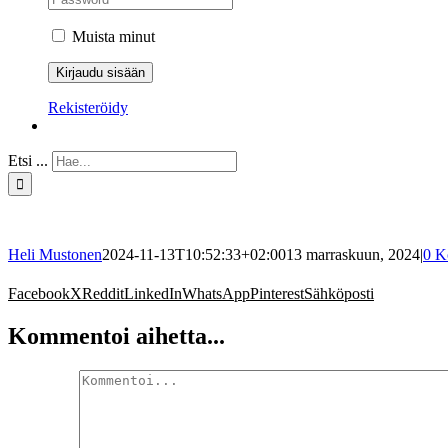
Muista minut
Rekisteröidy
Etsi ...
Heli Mustonen
2024-11-13T10:52:33+02:00
13 marraskuun, 2024
|
0 K
Facebook
X
Reddit
LinkedIn
WhatsApp
Pinterest
Sähköposti
Kommentoi aihetta...