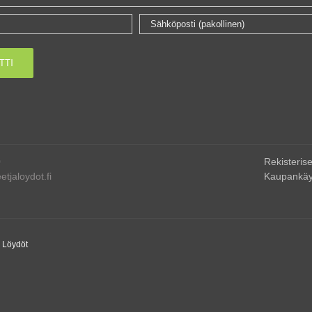
0
Rekisterise
tjaloydot.fi
Kaupankäy
a Löydöt