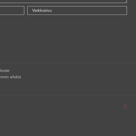
loste
nnin ehdot
Inst