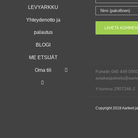
LEVYARKKU
Yhteydenotto ja
palautus
BLOGI
ME ETSIJÄT
Oma tili
Puhelin 040 449 090
asiakaspalvelu@aartee
Y-tunnus 2907246-2
Copyright 2018 Aarteet j