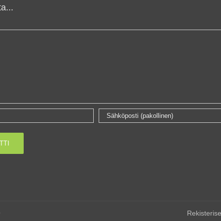
a...
0
Rekisterise