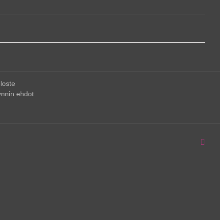
loste
nnin ehdot
Inst