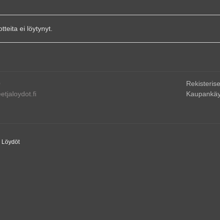
otteita ei löytynyt.
0
Rekisterise
tjaloydot.fi
Kaupankäy
a Löydöt