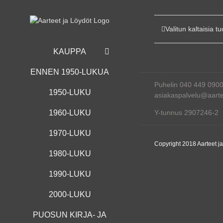
Skip
to
content
Valitun kaltaisia tu
KAUPPA
ENNEN 1950-LUKUA
Puhelin 040 449 090
1950-LUKU
asiakaspalvelu@aartee
Y-tunnus 2907246-2
1960-LUKU
1970-LUKU
Copyright 2018 Aarteet j
1980-LUKU
1990-LUKU
2000-LUKU
PUOSUN KIRJA- JA