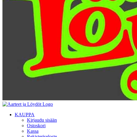
KAUPPA
Kirjaudu sisään
Ostoskori
Kassa
Rekisteriseloste