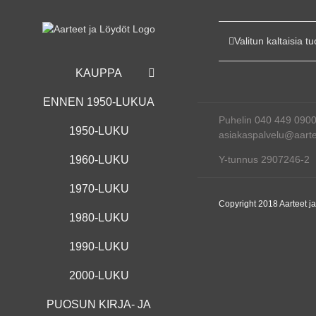
Skip
to
content
Valitun kaltaisia tu
KAUPPA
ENNEN 1950-LUKUA
Puhelin 040 449 090
1950-LUKU
asiakaspalvelu@aartee
Y-tunnus 2907246-2
1960-LUKU
1970-LUKU
Copyright 2018 Aarteet j
1980-LUKU
1990-LUKU
2000-LUKU
PUOSUN KIRJA- JA