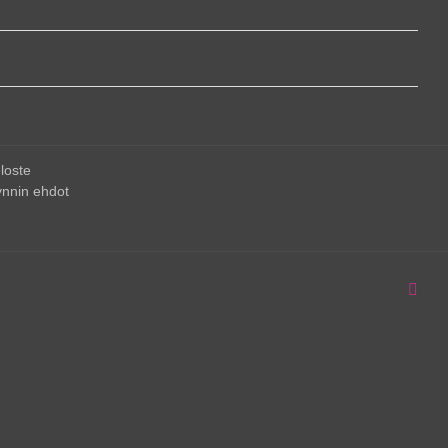
loste
nnin ehdot
Inst