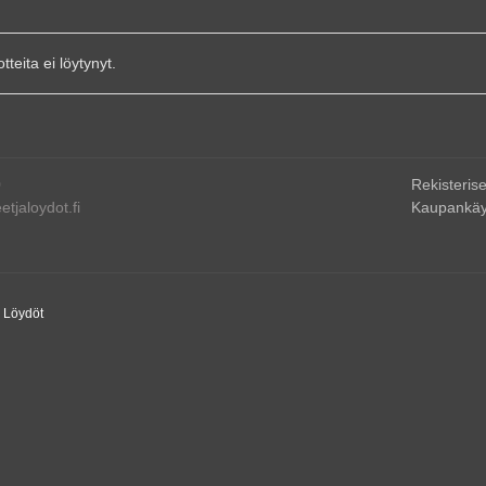
otteita ei löytynyt.
0
Rekisterise
tjaloydot.fi
Kaupankäy
a Löydöt