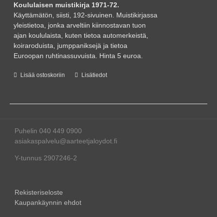
Koululaisen muistikirja 1971-72.
Käyttämätön, siisti, 192-sivuinen. Muistikirjassa
yleistietoa, jonka arveltiin kiinnostavan tuon
ajan koululaista, kuten tietoa automerkeistä,
koiraroduista, jumppaniksejä ja tietoa
Euroopan ruhtinassuvuista. Hinta 5 euroa.
Lisää ostoskoriin
Lisätiedot
Puhelin 040 449 0900
asiakaspalvelu@aarteetjaloydot.fi
Y-tunnus 2907246-2
Rekisteriseloste
Kaupankäynnin ehdot