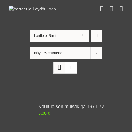
Skip
to
content
Lajittele:
Nimi
Näytä
50 tuotetta
Koululaisen muistikirja 1971-72
5,00
€