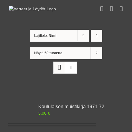
Skip
to
content
Lajittele:
Nimi
Näytä
50 tuotetta
Koululaisen muistikirja 1971-72
5,00
€