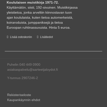
Koululaisen muistikirja 1971-72.
Käyttämätön, siisti, 192-sivuinen. Muistikirjassa
yleistietoa, jonka arveltiin kiinnostavan tuon
ajan koululaista, kuten tietoa automerkeistä,
koiraroduista, jumppaniksejä ja tietoa
Euroopan ruhtinassuvuista. Hinta 5 euroa.
Lisää ostoskoriin
Lisätiedot
Puhelin 040 449 0900
asiakaspalvelu@aarteetjaloydot.fi
Y-tunnus 2907246-2
Rekisteriseloste
Kaupankäynnin ehdot