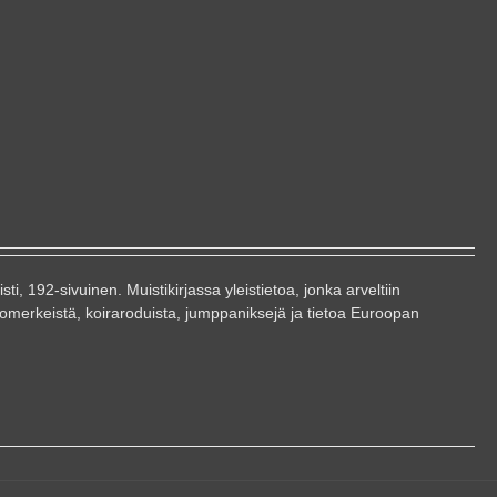
sti, 192-sivuinen. Muistikirjassa yleistietoa, jonka arveltiin
utomerkeistä, koiraroduista, jumppaniksejä ja tietoa Euroopan