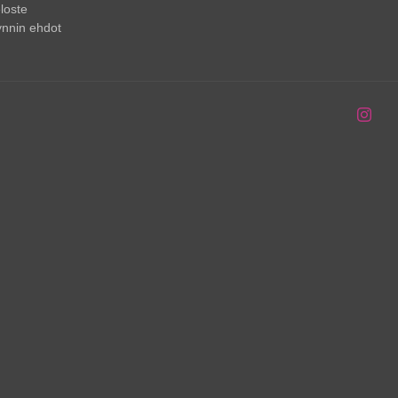
loste
nnin ehdot
Inst