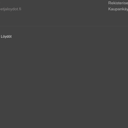
0
Rekisterise
tjaloydot.fi
Kaupankäy
a Löydöt