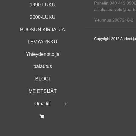
Puhelin 040 449 090
1990-LUKU
asiakaspalvelu@aartee
2000-LUKU
Y-tunnus 2907246-2
PUOSUN KIRJA- JA
Copyright 2018 Aarteet j
LEVYARKKU
Yhteydenotto ja
palautus
BLOGI
ME ETSIJÄT
Oma tili