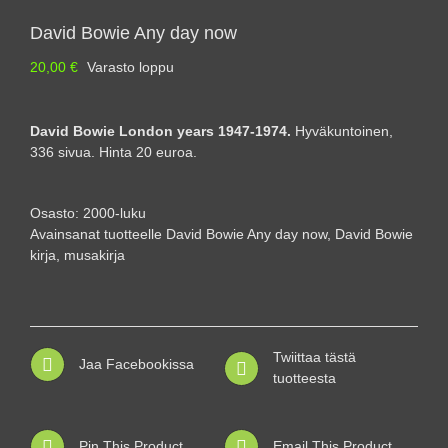
David Bowie Any day now
20,00
€
Varasto loppu
David Bowie London years 1947-1974.
Hyväkuntoinen,
336 sivua. Hinta 20 euroa.
Osasto:
2000-luku
Avainsanat tuotteelle
David Bowie Any day now
,
David Bowie
kirja
,
musakirja
Twiittaa tästä
Jaa Facebookissa
tuotteesta
Pin This Product
Email This Product