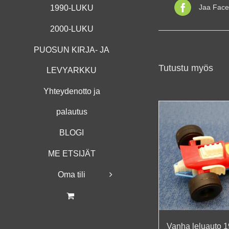
Jaa Face
1990-LUKU
2000-LUKU
PUOSUN KIRJA- JA
Tutustu myös
LEVYARKKU
Yhteydenotto ja
palautus
BLOGI
ME ETSIJÄT
Oma tili
Vanha leluauto 1