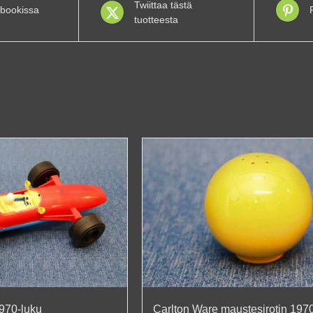
Twiittaa tästä
bookissa
tuotteesta
970-luku
Carlton Ware maustesirotin 197