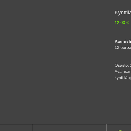
Kynttil
12,00
€
Kaunisli
12 euroa
Osasto:
Avainsan
kynttilän