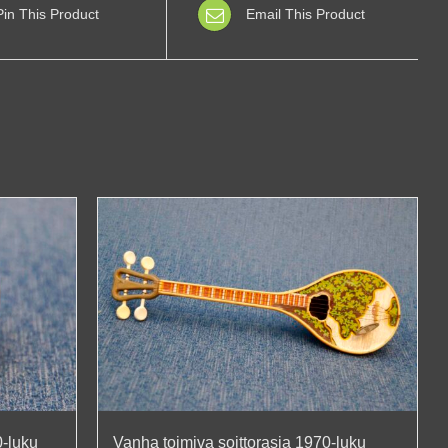
Pin This Product
Email This Product
0-luku
Vanha toimiva soittorasia 1970-luku