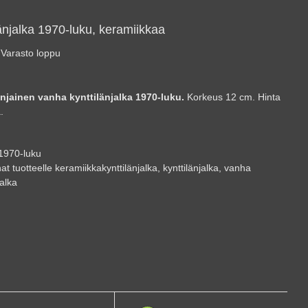
änjalka 1970-luku, keramiikkaa
Varasto loppu
njainen vanha kynttilänjalka 1970-luku.
Korkeus 12 cm. Hinta
.
1970-luku
at tuotteelle
keramiikkakynttilänjalka
,
kynttilänjalka
,
vanha
jalka