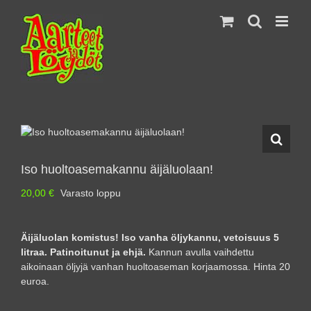
Skip
to
content
Iso huoltoasemakannu äijäluolaan!
20,00
€
Varasto loppu
Äijäluolan komistus! Iso vanha öljykannu, vetoisuus 5
litraa. Patinoitunut ja ehjä.
Kannun avulla vaihdettu
aikoinaan öljyjä vanhan huoltoaseman korjaamossa. Hinta 20
euroa.