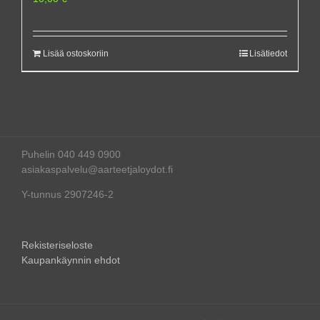
Lisää ostoskoriin
Lisätiedot
Puhelin 040 449 0900
asiakaspalvelu@aarteetjaloydot.fi
Y-tunnus 2907246-2
Rekisteriseloste
Kaupankäynnin ehdot