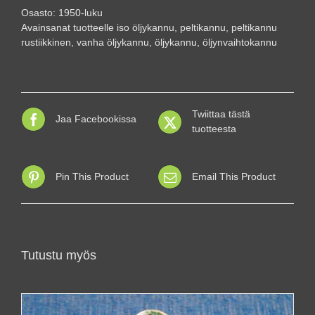
Osasto:
1950-luku
Avainsanat tuotteelle
iso öljykannu
,
peltikannu
,
peltikannu
rustiikkinen
,
vanha öljykannu
,
öljykannu
,
öljynvaihtokannu
Twiittaa tästä
Jaa Facebookissa
tuotteesta
Pin This Product
Email This Product
Tutustu myös