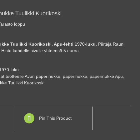
nukke Tuulikki Kuorikoski
arasto loppu
kke Tuulikki Kuorikoski, Apu-lehti 1970-luku.
Piirtäjä Rauni
 Hinta kahdelle sivulle yhteensä 5 euroa.
1970-luku
at tuotteelle
Avun paperinukke
,
paperinukke
,
paperinukke Apu
,
kke Tuulikki Kuorikoski
Pin This Product