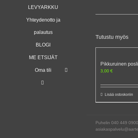
LEVYARKKU
Yhteydenotto ja
palautus
Tutustu myös
BLOGI
ME ETSIJÄT
Pikkuruinen posl
Oma tili
3,00
€
Lisää ostoskoriin
Puhelin 040 449 090
asiakaspalvelu@aartee