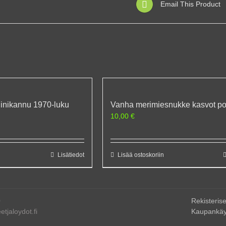
Email This Product
iinikannu 1970-luku
Vanha merimiesnukke kasvot pos
10,00
€
Lisätiedot
Lisää ostoskoriin
0
Rekisterise
tjaloydot.fi
Kaupankäy