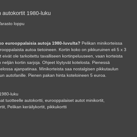
 autokortit 1980-luku
arasto loppu
ko eurooppalaisia autoja 1980-luvulta?
Pelikan minikorteissa
rooppalaista autoa tietoineen. Kortin koko on pikkuruinen eli 5 x 3
t eivät ole tarkoitettu tavalliseen kortinpeluuseen, vaan korteista
an neljän kortin sarjoja. Ohjeet löytyvät kotelosta. Pienessä
elossa ajanpatinaa. Minikorteista saa nostalgisen pikkutaulun
un autofanille. Pienen pakan hinta koteloineen 5 euroa.
1980-luku
at tuotteelle
autokortti
,
eurooppalaiset autot minikortit
,
tit
,
Pelikan keräilykortit
,
pikkukortti