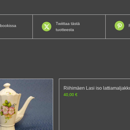
Twiittaa tästä
bookissa
tuotteesta
Riihimäen Lasi iso lattiamaljakk
40,00
€