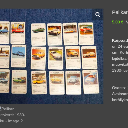
Pelikan
5,00
€
V
Kaipaat
on 24 eu
cm. Korti
lajitella
muovikot
1980-luv
Osasto:
Avainsan
keräilykor