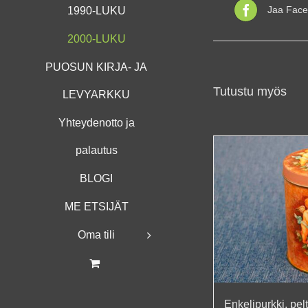
Jaa Face
1990-LUKU
2000-LUKU
PUOSUN KIRJA- JA
Tutustu myös
LEVYARKKU
Yhteydenotto ja
palautus
BLOGI
ME ETSIJÄT
Oma tili
Enkelipurkki, pelt