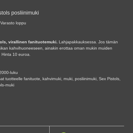
tols posliinimuki
Varasto loppu
ols, virallinen fanituotemuki.
Lahjapakkauksessa. Jos tämän
aikan kahvihuoneeseen, ainakin erottaa oman mukin muiden
. Hinta 10 euroa.
2000-luku
at tuotteelle
fanituote
,
kahvimuki
,
muki
,
posliinimuki
,
Sex Pistols
,
ols-muki