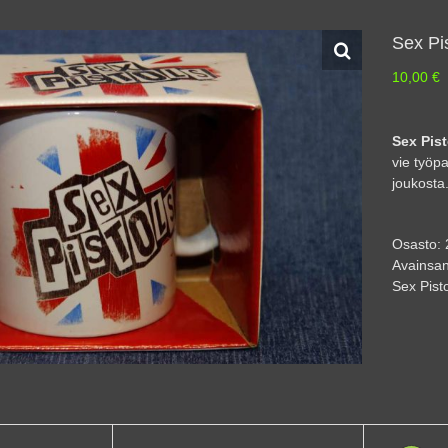
Sex Pis
10,00
€
Sex Pist
vie työp
joukosta
Osasto:
Avainsan
Sex Pist