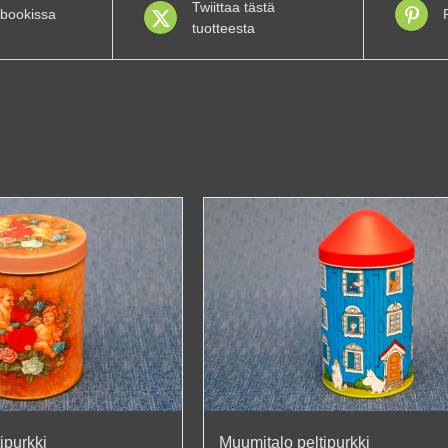
Twiittaa tästä
bookissa
tuotteesta
ipurkki
Muumitalo peltipurkki