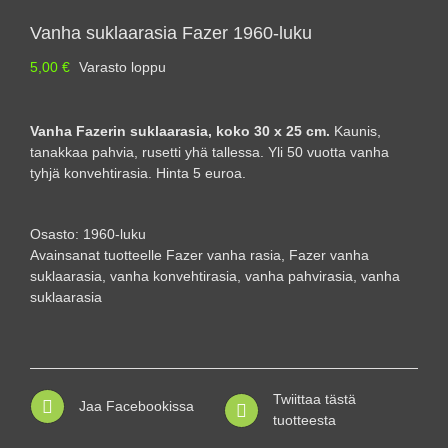
Vanha suklaarasia Fazer 1960-luku
5,00
€
Varasto loppu
Vanha Fazerin suklaarasia, koko 30 x 25 cm.
Kaunis,
tanakkaa pahvia, rusetti yhä tallessa. Yli 50 vuotta vanha
tyhjä konvehtirasia. Hinta 5 euroa.
Osasto:
1960-luku
Avainsanat tuotteelle
Fazer vanha rasia
,
Fazer vanha
suklaarasia
,
vanha konvehtirasia
,
vanha pahvirasia
,
vanha
suklaarasia
Twiittaa tästä
Jaa Facebookissa
tuotteesta