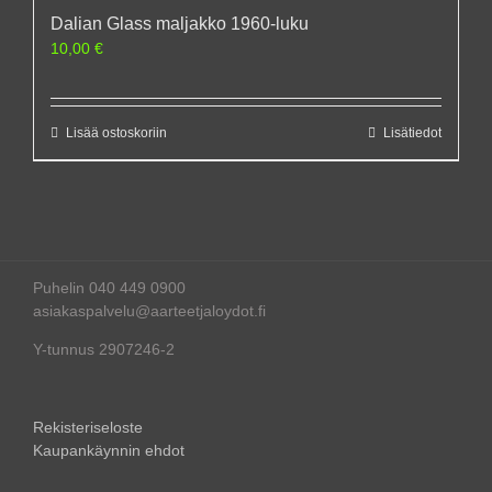
Dalian Glass maljakko 1960-luku
10,00
€
Lisää ostoskoriin
Lisätiedot
Puhelin 040 449 0900
asiakaspalvelu@aarteetjaloydot.fi
Y-tunnus 2907246-2
Rekisteriseloste
Kaupankäynnin ehdot