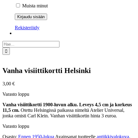
Muista minut
Rekisteröidy
Etsi
...
Vanha visiittikortti Helsinki
3,00
€
Varasto loppu
Vanha visiittikortti 1900-luvun alku. Leveys 4,5 cm ja korkeus
11,5 cm.
Otettu Helsingissä paikassa nimeltä Atelier Universal,
jonka omisti Carl Klein. Vanhan visiittikortin hinta 3 euroa.
Varasto loppu
Osasto:
Ennen 1950-lukua
Avainsanat tuotteelle
antiikkivalokuva
,