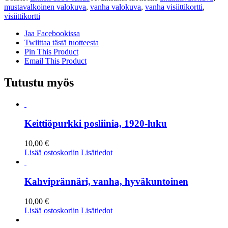
mustavalkoinen valokuva
,
vanha valokuva
,
vanha visiittikortti
,
visiittikortti
Jaa Facebookissa
Twiittaa tästä tuotteesta
Pin This Product
Email This Product
Tutustu myös
Keittiöpurkki posliinia, 1920-luku
10,00
€
Lisää ostoskoriin
Lisätiedot
Kahviprännäri, vanha, hyväkuntoinen
10,00
€
Lisää ostoskoriin
Lisätiedot