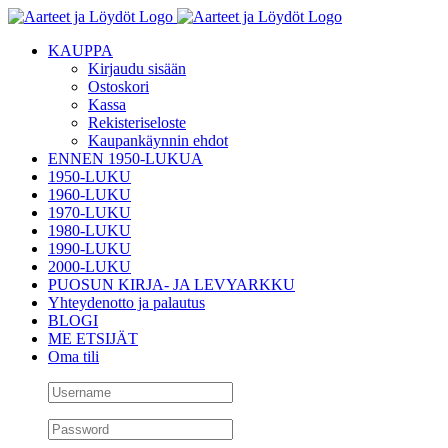
Skip
to
KAUPPA
content
Kirjaudu sisään
Ostoskori
Kassa
Rekisteriseloste
Kaupankäynnin ehdot
ENNEN 1950-LUKUA
1950-LUKU
1960-LUKU
1970-LUKU
1980-LUKU
1990-LUKU
2000-LUKU
PUOSUN KIRJA- JA LEVYARKKU
Yhteydenotto ja palautus
BLOGI
ME ETSIJÄT
Oma tili