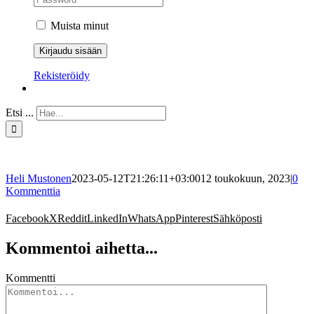
Muista minut
Rekisteröidy
Etsi ...
Heli Mustonen
2023-05-12T21:26:11+03:00
12 toukokuun, 2023
|
0
Kommenttia
Facebook
X
Reddit
LinkedIn
WhatsApp
Pinterest
Sähköposti
Kommentoi aihetta...
Kommentti