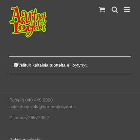
Skip
to
content
Valitun kaltaisia tuotteita ei löytynyt.
Puhelin 040 449 0900
asiakaspalvelu@aarteetjaloydot.fi
Y-tunnus 2907246-2
Rekisteriseloste