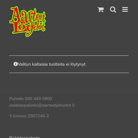
Skip
to
content
Valitun kaltaisia tuotteita ei löytynyt.
Puhelin 040 449 0900
asiakaspalvelu@aarteetjaloydot.fi
Y-tunnus 2907246-2
Rekisteriseloste