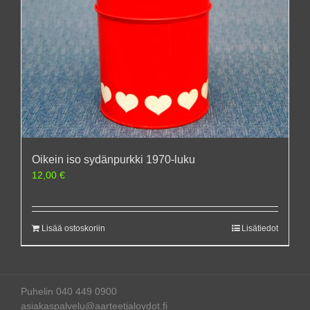
Oikein iso sydänpurkki 1970-luku
12,00
€
Lisää ostoskoriin
Lisätiedot
Puhelin 040 449 0900
asiakaspalvelu@aarteetjaloydot.fi