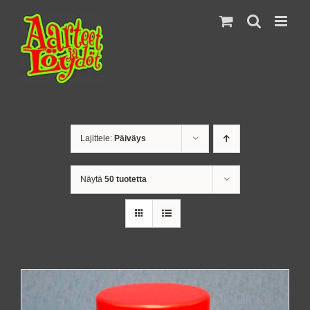
Skip
to
content
Lajittele:
Päiväys
Näytä
50 tuotetta