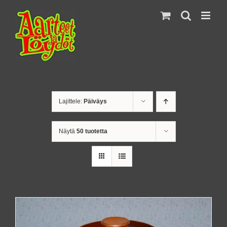
Skip
to
content
Lajittele:
Päiväys
Näytä
50 tuotetta