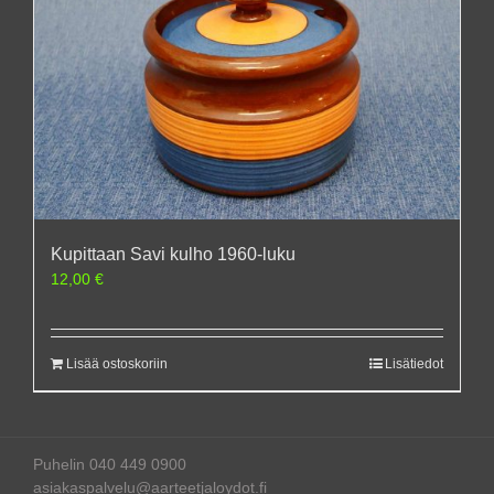
Kupittaan Savi kulho 1960-luku
12,00
€
Lisää ostoskoriin
Lisätiedot
Puhelin 040 449 0900
asiakaspalvelu@aarteetjaloydot.fi