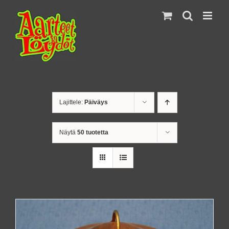
Skip
to
content
Lajittele:
Päiväys
Näytä
50 tuotetta