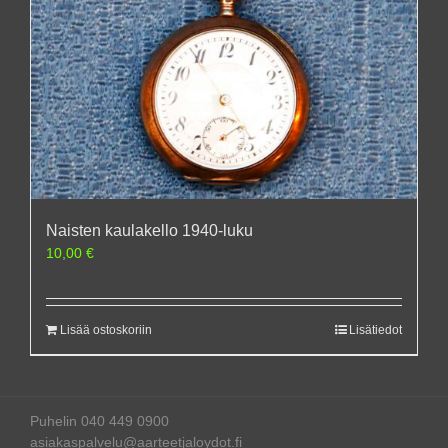
Naisten kaulakello 1940-luku
10,00
€
Lisää ostoskoriin
Lisätiedot
Puhelin 040 449 0900
asiakaspalvelu@aarteetjaloydot.fi