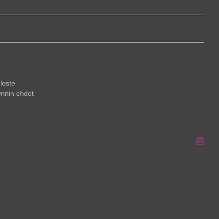
loste
nnin ehdot
Inst