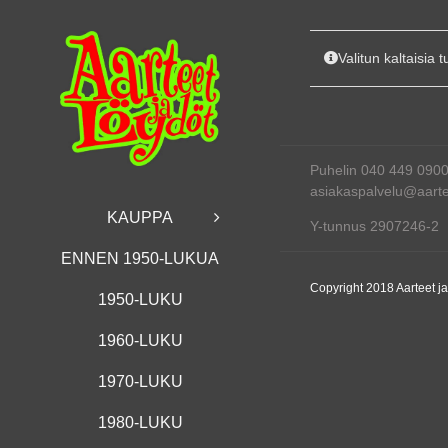
Skip
to
content
Valitun kaltaisia t
Puhelin 040 449 090
asiakaspalvelu@aartee
KAUPPA
Y-tunnus 2907246-2
ENNEN 1950-LUKUA
Copyright 2018 Aarteet j
1950-LUKU
1960-LUKU
1970-LUKU
1980-LUKU