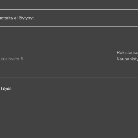
uotteita ei löytynyt.
0
Rekisterise
tjaloydot.fi
Kaupankäy
a Löydöt