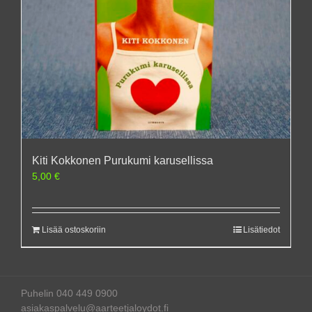
Kiti Kokkonen Purukumi karusellissa
5,00
€
Lisää ostoskoriin
Lisätiedot
Puhelin 040 449 0900
asiakaspalvelu@aarteetjaloydot.fi