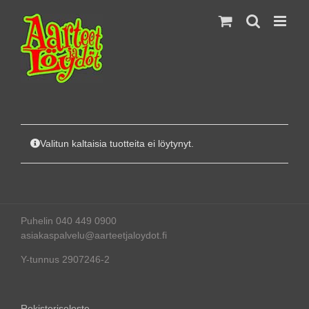
Skip
to
content
Valitun kaltaisia tuotteita ei löytynyt.
Puhelin 040 449 0900
asiakaspalvelu@aarteetjaloydot.fi
Y-tunnus 2907246-2
Rekisteriseloste