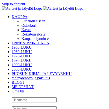
Skip to content
KAUPPA
Kirjaudu sisään
Ostoskori
Kassa
Rekisteriseloste
Kaupankäynnin ehdot
ENNEN 1950-LUKUA
1950-LUKU
1960-LUKU
1970-LUKU
1980-LUKU
1990-LUKU
2000-LUKU
PUOSUN KIRJA- JA LEVYARKKU
Yhteydenotto ja palautus
BLOGI
ME ETSIJÄT
Oma tili