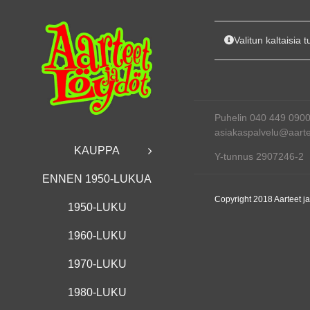
Skip
to
content
Valitun kaltaisia t
Puhelin 040 449 090
asiakaspalvelu@aartee
KAUPPA
Y-tunnus 2907246-2
ENNEN 1950-LUKUA
Copyright 2018 Aarteet j
1950-LUKU
1960-LUKU
1970-LUKU
1980-LUKU