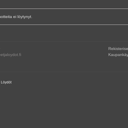
uotteita ei löytynyt.
0
Rekisterise
tjaloydot.fi
Kaupankäy
a Löydöt