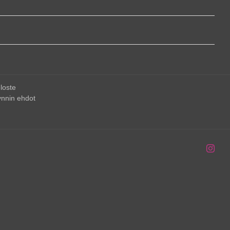
loste
nnin ehdot
Inst