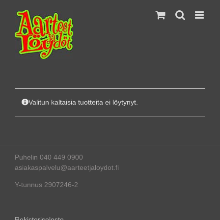
Skip
to
content
Valitun kaltaisia tuotteita ei löytynyt.
Puhelin 040 449 0900
asiakaspalvelu@aarteetjaloydot.fi
Y-tunnus 2907246-2
Rekisteriseloste