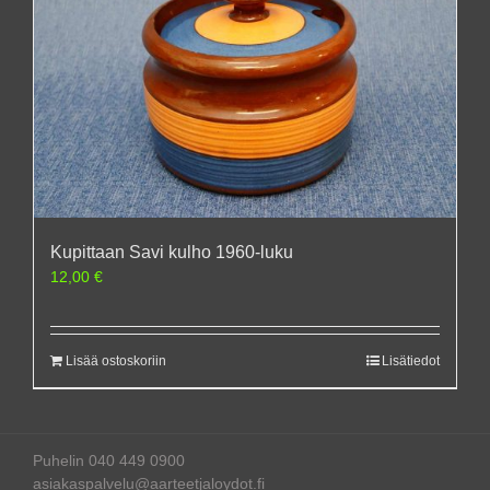
Kupittaan Savi kulho 1960-luku
12,00
€
Lisää ostoskoriin
Lisätiedot
Puhelin 040 449 0900
asiakaspalvelu@aarteetjaloydot.fi