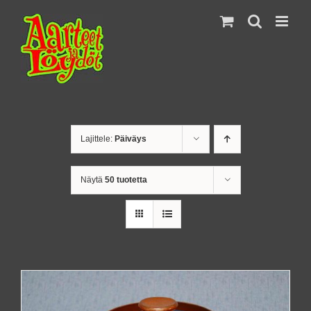
Skip
to
content
Lajittele:
Päiväys
Näytä
50 tuotetta