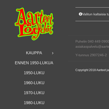
Skip
to
content
Valitun kaltaisia t
Puhelin 040 449 090
asiakaspalvelu@aartee
KAUPPA
Y-tunnus 2907246-2
ENNEN 1950-LUKUA
Copyright 2018 Aarteet j
1950-LUKU
1960-LUKU
1970-LUKU
1980-LUKU