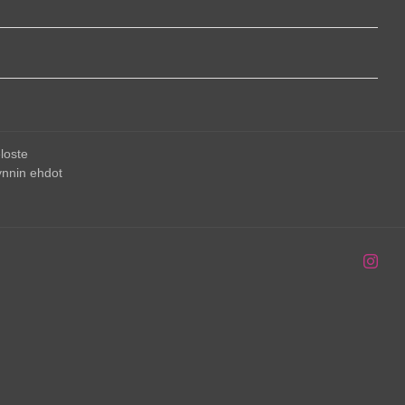
loste
nnin ehdot
Inst