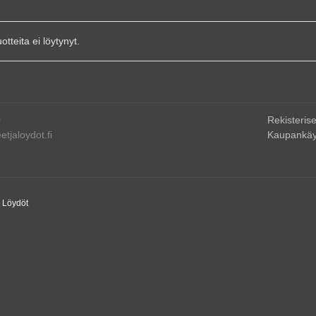
uotteita ei löytynyt.
0
Rekisterise
tjaloydot.fi
Kaupankäy
a Löydöt