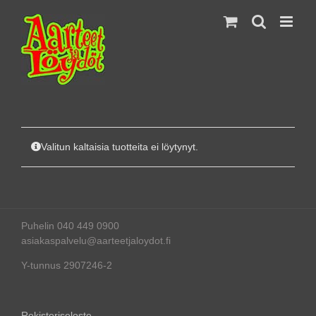
Skip
to
content
Valitun kaltaisia tuotteita ei löytynyt.
Puhelin 040 449 0900
asiakaspalvelu@aarteetjaloydot.fi
Y-tunnus 2907246-2
Rekisteriseloste