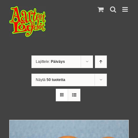
Skip
to
content
Lajittele:
Päiväys
Näytä
50 tuotetta