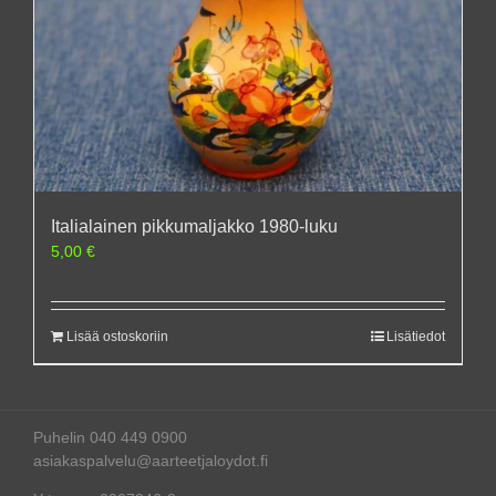
Italialainen pikkumaljakko 1980-luku
5,00
€
Lisää ostoskoriin
Lisätiedot
Puhelin 040 449 0900
asiakaspalvelu@aarteetjaloydot.fi