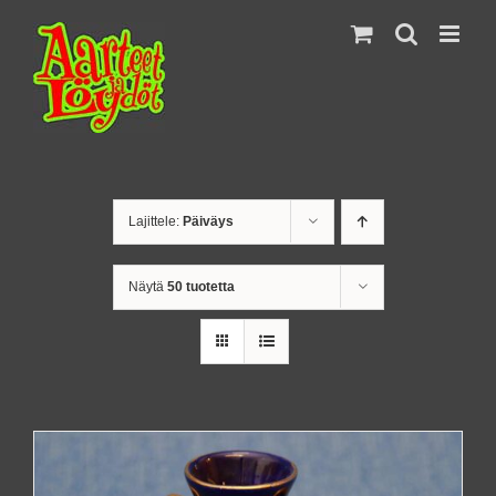
Skip
to
content
Lajittele:
Päiväys
Näytä
50 tuotetta