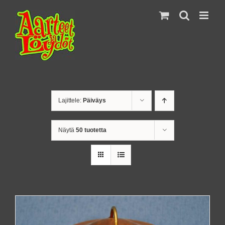
Skip
to
content
Lajittele:
Päiväys
Näytä
50 tuotetta