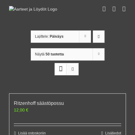
Skip
to
content
Lajittele:
Päiväys
Näytä
50 tuotetta
Ritzenhoff säästöpossu
12,00
€
Lisää ostoskoriin
Lisätiedot