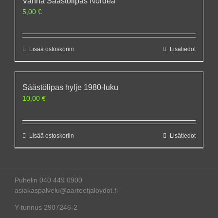
Vanha Säästölipas Nordea
5,00
€
Lisää ostoskoriin
Lisätiedot
Säästölipas hylje 1980-luku
10,00
€
Lisää ostoskoriin
Lisätiedot
Puhelin 040 449 0900
asiakaspalvelu@aarteetjaloydot.fi
Y-tunnus 2907246-2