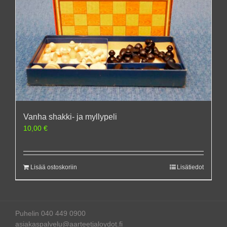
Vanha shakki- ja myllypeli
10,00
€
Lisää ostoskoriin
Lisätiedot
Puhelin 040 449 0900
asiakaspalvelu@aarteetjaloydot.fi