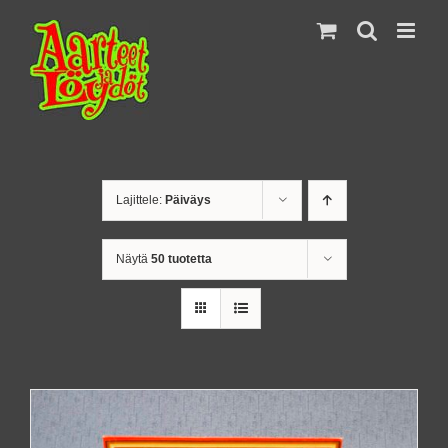
Skip
to
content
Lajittele:
Päiväys
Näytä
50 tuotetta