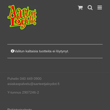
Skip
to
content
Valitun kaltaisia tuotteita ei löytynyt.
Puhelin 040 449 0900
asiakaspalvelu@aarteetjaloydot.fi
Y-tunnus 2907246-2
Rekisteriseloste