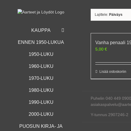
Skip
to
content
Lajittele:
Päiväys
KAUPPA
ENNEN 1950-LUKUA
Vanha penaali 1
5,00
€
1950-LUKU
1960-LUKU
Lisää ostoskoriin
1970-LUKU
1980-LUKU
Puhelin 040 449 090
1990-LUKU
asiakaspalvelu@aartee
2000-LUKU
Y-tunnus 2907246-2
PUOSUN KIRJA- JA