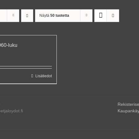
Näytä
50 tuotetta
960-luku
Lisätiedot
0
Rekisterise
tjaloydot.fi
Kaupankäy