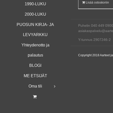
Lisää ostoskoriin
1990-LUKU
2000-LUKU
PUOSUN KIRJA- JA
Puhelin 040 449 090
asiakaspalvelu@aartee
LEVYARKKU
Y-tunnus 2907246-2
Yhteydenotto ja
palautus
Copyright 2018 Aarteet j
BLOGI
ME ETSIJÄT
Oma tili