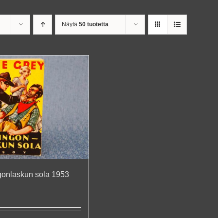
Näytä
50 tuotetta
gonlaskun sola 1953