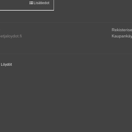
Lisätiedot
0
Rekisterise
tjaloydot.fi
Kaupankäy
a Löydöt