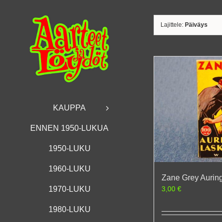
Skip
to
content
Lajittele:
Päiväys
KAUPPA
ENNEN 1950-LUKUA
1950-LUKU
1960-LUKU
Zane Grey Aurin
3,00
€
1970-LUKU
1980-LUKU