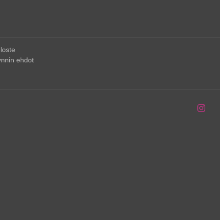
loste
nnin ehdot
Inst