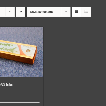
Näytä
50 tuotetta
960-luku