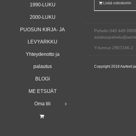
Lisää ostoskoriin
1990-LUKU
2000-LUKU
PUOSUN KIRJA- JA
Puhelin 040 449 090
asiakaspalvelu@aartee
LEVYARKKU
Y-tunnus 2907246-2
Yhteydenotto ja
palautus
Copyright 2018 Aarteet j
BLOGI
ME ETSIJÄT
Oma tili