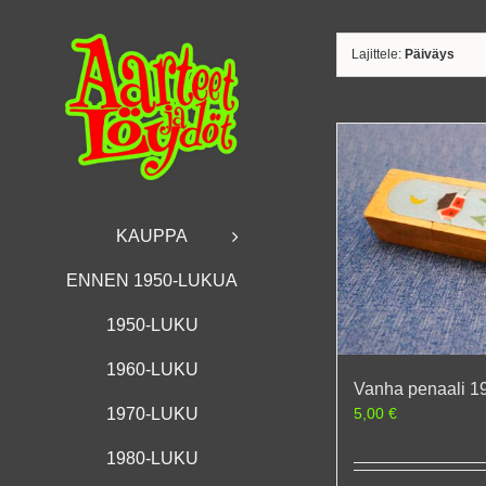
Skip
to
content
Lajittele:
Päiväys
KAUPPA
ENNEN 1950-LUKUA
1950-LUKU
1960-LUKU
Vanha penaali 1
5,00
€
1970-LUKU
1980-LUKU