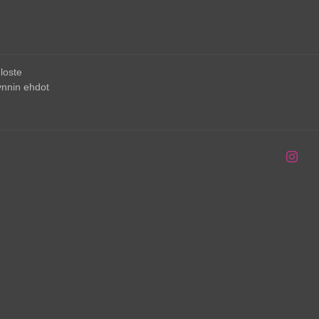
loste
nnin ehdot
Inst