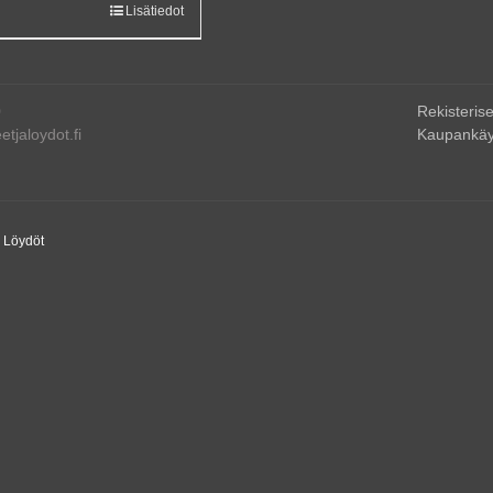
Lisätiedot
0
Rekisterise
tjaloydot.fi
Kaupankäy
a Löydöt