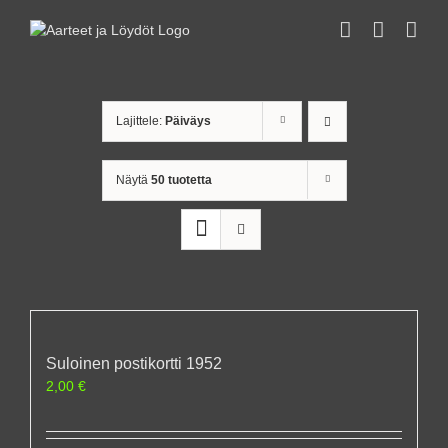
Skip
to
content
Lajittele:
Päiväys
Näytä
50 tuotetta
Suloinen postikortti 1952
2,00
€