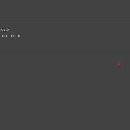
loste
nnin ehdot
Inst