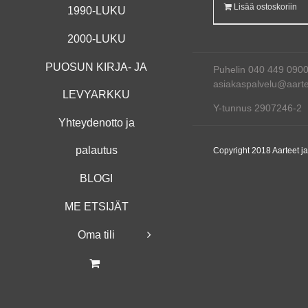
Lisää ostoskoriin
1990-LUKU
2000-LUKU
PUOSUN KIRJA- JA
Puhelin 040 449 090
asiakaspalvelu@aartee
LEVYARKKU
Y-tunnus 2907246-2
Yhteydenotto ja
palautus
Copyright 2018 Aarteet j
BLOGI
ME ETSIJÄT
Oma tili