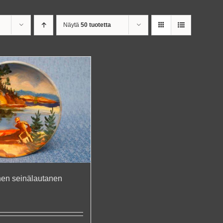
Näytä
50 tuotetta
en seinälautanen