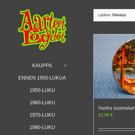
Skip
to
content
Lajittele:
Päiväys
KAUPPA
ENNEN 1950-LUKUA
1950-LUKU
1960-LUKU
Vanha suomalain
12,00
€
1970-LUKU
1980-LUKU