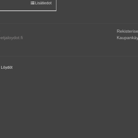
Lisätiedot
0
Rekisterise
tjaloydot.fi
Kaupankäy
a Löydöt