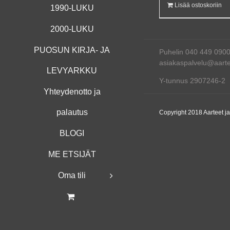
Lisää ostoskoriin
1990-LUKU
2000-LUKU
PUOSUN KIRJA- JA
Puhelin 040 449 090
asiakaspalvelu@aartee
LEVYARKKU
Y-tunnus 2907246-2
Yhteydenotto ja
palautus
Copyright 2018 Aarteet j
BLOGI
ME ETSIJÄT
Oma tili