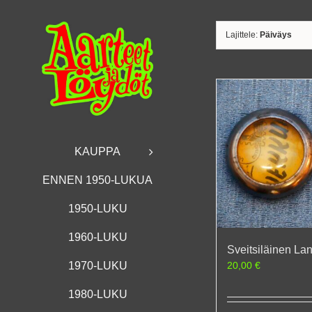
Skip
to
content
Lajittele:
Päiväys
KAUPPA
ENNEN 1950-LUKUA
1950-LUKU
1960-LUKU
Sveitsiläinen La
20,00
€
1970-LUKU
1980-LUKU