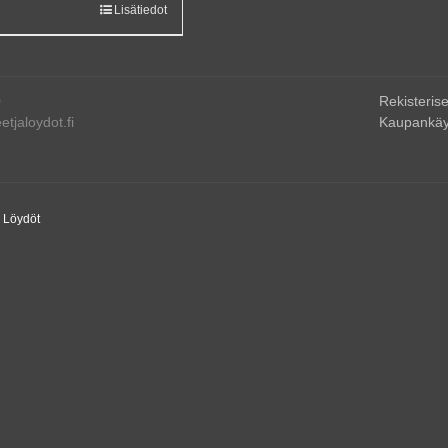
Lisätiedot
0
Rekisterise
tjaloydot.fi
Kaupankäy
a Löydöt