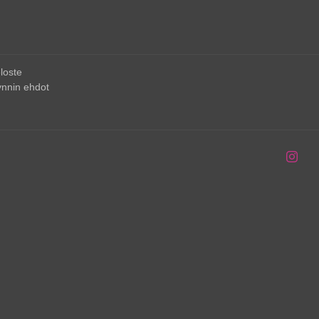
loste
nnin ehdot
Inst