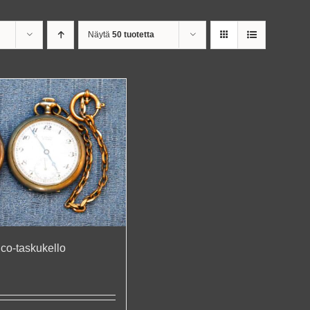
Näytä
50 tuotetta
nco-taskukello