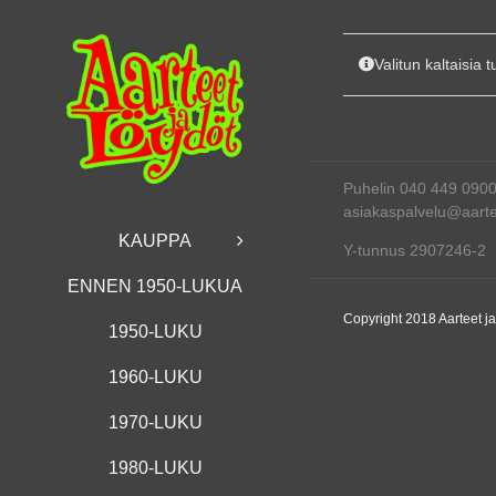
Skip
to
content
Valitun kaltaisia t
Puhelin 040 449 090
asiakaspalvelu@aartee
KAUPPA
Y-tunnus 2907246-2
ENNEN 1950-LUKUA
Copyright 2018 Aarteet j
1950-LUKU
1960-LUKU
1970-LUKU
1980-LUKU