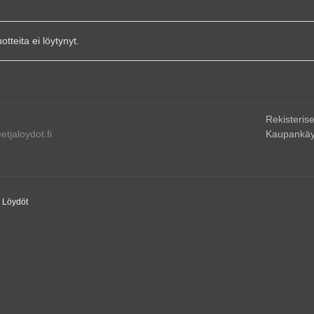
uotteita ei löytynyt.
0
Rekisterise
tjaloydot.fi
Kaupankäy
a Löydöt