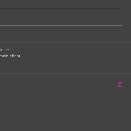
loste
nnin ehdot
Inst