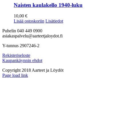
Naisten kaulakello 1940-luku
10,00
€
Lisää ostoskoriin
Lisätiedot
Puhelin 040 449 0900
asiakaspalvelu@aarteetjaloydot.fi
Y-tunnus 2907246-2
Rekisteriseloste
Kaupankäynnin ehdot
Copyright 2018 Aarteet ja Löydöt
Instagram
Page load link
Go
to
Top